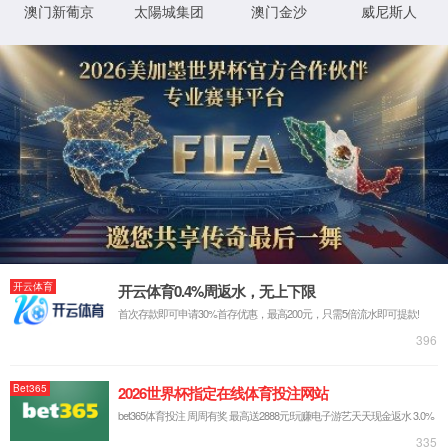
您的位置:
首页
->
新闻动态
->
公司新闻
全球最大光模块制
近日，光通信领域迎来重磅消息：历经近一年严格测试与验证，8181801
付。这是国产高端光模块封装设备首次在400G/800G/1.6T相关高端产品