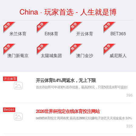
CHINA·8181801威尼斯|检测站
网站首页
产品中